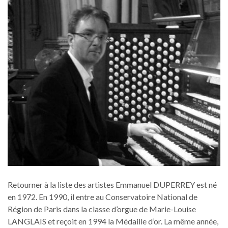
Retourner à la liste des artistes Emmanuel DUPERREY est né
en 1972. En 1990, il entre au Conservatoire National de
Région de Paris dans la classe d’orgue de Marie-Louise
LANGLAIS et reçoit en 1994 la Médaille d’or. La même année,