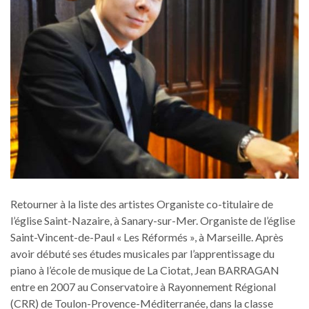
Retourner à la liste des artistes Organiste co-titulaire de
l’église Saint-Nazaire, à Sanary-sur-Mer. Organiste de l’église
Saint-Vincent-de-Paul « Les Réformés », à Marseille. Après
avoir débuté ses études musicales par l’apprentissage du
piano à l’école de musique de La Ciotat, Jean BARRAGAN
entre en 2007 au Conservatoire à Rayonnement Régional
(CRR) de Toulon-Provence-Méditerranée, dans la classe