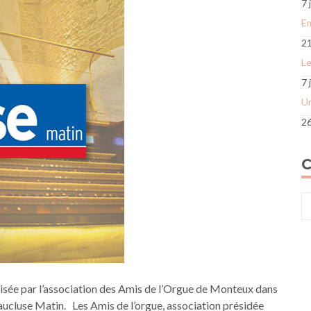
7 
E
21
Le
7 
Un
26
C
Ca
d’
sée par l’association des Amis de l’Orgue de Monteux dans
Vaucluse Matin. Les Amis de l’orgue, association présidée