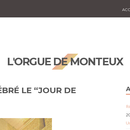
ACC
L'ORGUE DE MONTEUX
ÉBRÉ LE “JOUR DE
A
Ré
20
Un