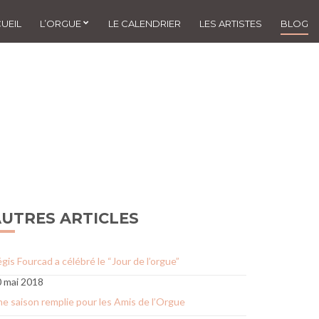
UEIL
L’ORGUE
LE CALENDRIER
LES ARTISTES
BLOG
UTRES ARTICLES
gis Fourcad a célébré le “Jour de l’orgue”
 mai 2018
e saison remplie pour les Amis de l’Orgue