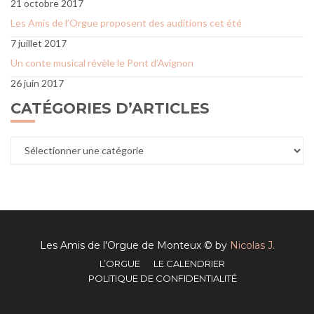
21 octobre 2017
Les Amis de l’Orgue proposent des auditions cet été
7 juillet 2017
Un conte musical révèle le Pont d’Avignon
26 juin 2017
CATÉGORIES D’ARTICLES
Catégories
d’articles
Les Amis de l'Orgue de Monteux © by
Nicolas J.
L’ORGUE
LE CALENDRIER
POLITIQUE DE CONFIDENTIALITÉ